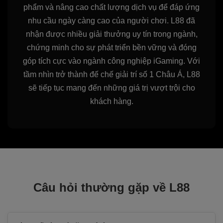
phẩm và nâng cao chất lượng dịch vụ để đáp ứng
nhu cầu ngày càng cao của người chơi. L88 đã
nhận được nhiều giải thưởng uy tín trong ngành,
chứng minh cho sự phát triển bền vững và đóng
góp tích cực vào ngành công nghiệp iGaming. Với
tầm nhìn trở thành đế chế giải trí số 1 Châu Á, L88
sẽ tiếp tục mang đến những giá trị vượt trội cho
khách hàng.
Câu hỏi thường gặp về L88