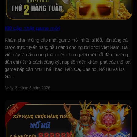
l88 cập nhật game mới
Khám phá những cập nhật game mới nhất tại l88, nền tảng cá
cược trực tuyến hàng đầu dành cho người chơi Việt Nam. Bài
viết này là cẩm nang toàn diện cho người mới bắt đầu, hướng
dẫn chi tiết từ cách đăng ký, nạp tiền đến khám phá các thể loại
game hấp dẫn như Thể Thao, Bắn Cá, Casino, Nổ Hũ và Đá
Gà...
Ngày 3 tháng 6 năm 2026