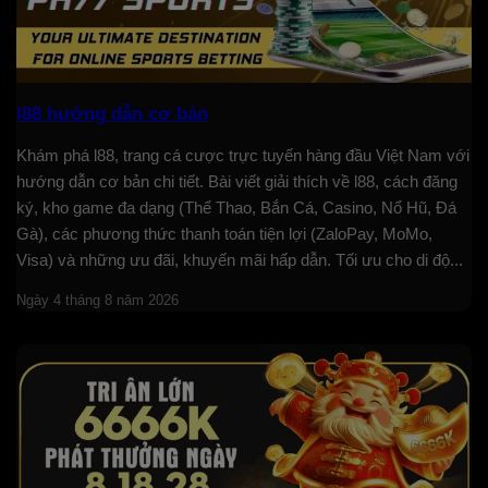
l88 hướng dẫn cơ bản
Khám phá l88, trang cá cược trực tuyến hàng đầu Việt Nam với
hướng dẫn cơ bản chi tiết. Bài viết giải thích về l88, cách đăng
ký, kho game đa dạng (Thể Thao, Bắn Cá, Casino, Nổ Hũ, Đá
Gà), các phương thức thanh toán tiện lợi (ZaloPay, MoMo,
Visa) và những ưu đãi, khuyến mãi hấp dẫn. Tối ưu cho di độ...
Ngày 4 tháng 8 năm 2026