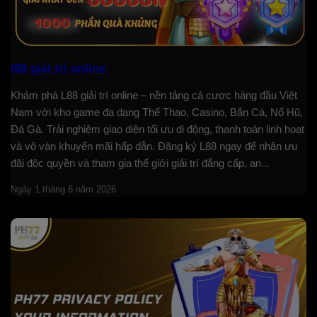
l88 giải trí online
Khám phá L88 giải trí online – nền tảng cá cược hàng đầu Việt
Nam với kho game đa dạng Thể Thao, Casino, Bắn Cá, Nổ Hũ,
Đá Gà. Trải nghiệm giao diện tối ưu di động, thanh toán linh hoạt
và vô vàn khuyến mãi hấp dẫn. Đăng ký L88 ngay để nhận ưu
đãi độc quyền và tham gia thế giới giải trí đẳng cấp, an...
Ngày 1 tháng 6 năm 2026