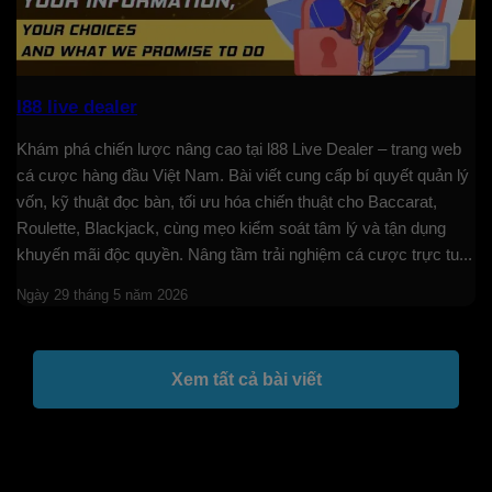
l88 live dealer
Khám phá chiến lược nâng cao tại l88 Live Dealer – trang web
cá cược hàng đầu Việt Nam. Bài viết cung cấp bí quyết quản lý
vốn, kỹ thuật đọc bàn, tối ưu hóa chiến thuật cho Baccarat,
Roulette, Blackjack, cùng mẹo kiểm soát tâm lý và tận dụng
khuyến mãi độc quyền. Nâng tầm trải nghiệm cá cược trực tu...
Ngày 29 tháng 5 năm 2026
Xem tất cả bài viết