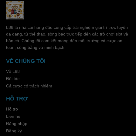
L88 là nhà cái hàng đầu cung cấp trải nghiệm giải trí trực tuyến
đa dạng, từ thể thao, sòng bạc trực tiếp đến các trò chơi slot và
bắn cá. Chúng tôi cam kết mang đến môi trường cá cược an
toàn, công bằng và minh bạch.
VỀ CHÚNG TÔI
Về L88
Đối tác
Cá cược có trách nhiệm
HỖ TRỢ
Hỗ trợ
Liên hệ
Đăng nhập
Đăng ký