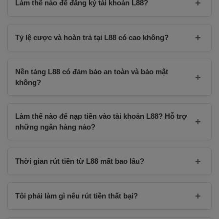
+
Làm thế nào để đăng ký tài khoản L88?
+
Tỷ lệ cược và hoàn trả tại L88 có cao không?
Nền tảng L88 có đảm bảo an toàn và bảo mật
+
không?
Làm thế nào để nạp tiền vào tài khoản L88? Hỗ trợ
+
những ngân hàng nào?
+
Thời gian rút tiền từ L88 mất bao lâu?
+
Tôi phải làm gì nếu rút tiền thất bại?