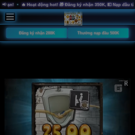
📢
📢
📢
📢
📢
t động hot! 🎁 Đăng ký nhận 350K, 💵 Nạp đầu tặng 500K, ⭐ Tham
t động hot! 🎁 Đăng ký nhận 350K, 💵 Nạp đầu tặng 500K, ⭐ Tham
t động hot! 🎁 Đăng ký nhận 350K, 💵 Nạp đầu tặng 500K, ⭐ Tham
t động hot! 🎁 Đăng ký nhận 350K, 💵 Nạp đầu tặng 500K, ⭐ Tham
t động hot! 🎁 Đăng ký nhận 350K, 💵 Nạp đầu tặng 500K, ⭐ Tham
Đăng ký nhận 288K
Thưởng nạp đầu 500K