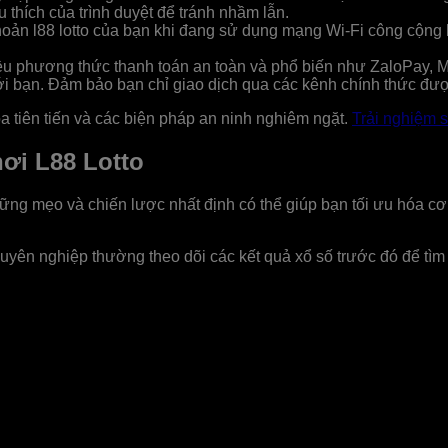
 thích của trình duyệt để tránh nhầm lẫn.
khoản l88 lotto của bạn khi đang sử dụng mạng Wi-Fi công cộn
ều phương thức thanh toán an toàn và phổ biến như ZaloPay, Mo
i bạn. Đảm bảo bạn chỉ giao dịch qua các kênh chính thức đượ
 tiên tiến và các biện pháp an ninh nghiêm ngặt.
Trải nghiệm s
ơi L88 Lotto
ng mẹo và chiến lược nhất định có thể giúp bạn tối ưu hóa cơ 
yên nghiệp thường theo dõi các kết quả xổ số trước đó để tìm 