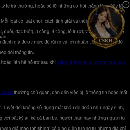
×
 tỷ lệ trả thưởng, hoặc bỏ lỡ những cơ hội thắng lớn. Đây là
Mỗi loại có luật chơi, cách tính giải và thời gian quay thưởng
đuôi, đặc biệt), 3 càng, 4 càng, lô trượt, v.v. Mỗi loại kèo có
uận.
ạn đánh giá được mức độ rủi ro và lợi nhuận tiềm năng, từ đó
eo dõi thông tin.
 hoặc liên hệ hỗ trợ sau khi
đăng nhập vào tài khoản của bạn
.
c tuyến
thường chủ quan, dẫn đến việc bị lộ thông tin hoặc mất
t. Tuyệt đối không sử dụng mật khẩu dễ đoán như ngày sinh,
g với bất kỳ ai, kể cả bạn bè, người thân hay những người tự
 web giả mạo (phishing) có giao diện tương tự nhưng địa chỉ