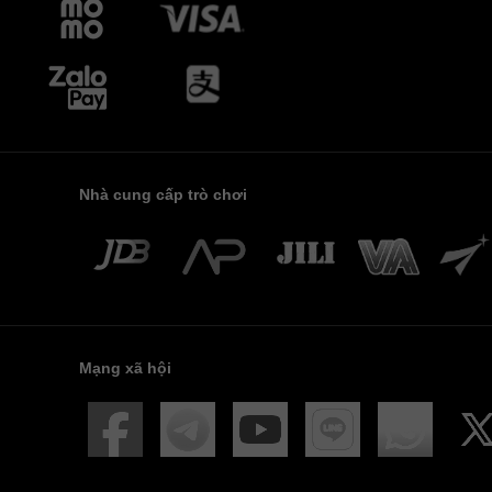
Nhà cung cấp trò chơi
Mạng xã hội