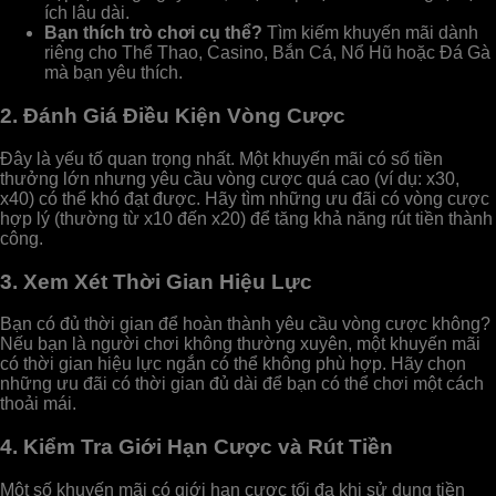
ích lâu dài.
Bạn thích trò chơi cụ thể?
Tìm kiếm khuyến mãi dành
riêng cho Thể Thao, Casino, Bắn Cá, Nổ Hũ hoặc Đá Gà
mà bạn yêu thích.
2. Đánh Giá Điều Kiện Vòng Cược
Đây là yếu tố quan trọng nhất. Một khuyến mãi có số tiền
thưởng lớn nhưng yêu cầu vòng cược quá cao (ví dụ: x30,
x40) có thể khó đạt được. Hãy tìm những ưu đãi có vòng cược
hợp lý (thường từ x10 đến x20) để tăng khả năng rút tiền thành
công.
3. Xem Xét Thời Gian Hiệu Lực
Bạn có đủ thời gian để hoàn thành yêu cầu vòng cược không?
Nếu bạn là người chơi không thường xuyên, một khuyến mãi
có thời gian hiệu lực ngắn có thể không phù hợp. Hãy chọn
những ưu đãi có thời gian đủ dài để bạn có thể chơi một cách
thoải mái.
4. Kiểm Tra Giới Hạn Cược và Rút Tiền
Một số khuyến mãi có giới hạn cược tối đa khi sử dụng tiền