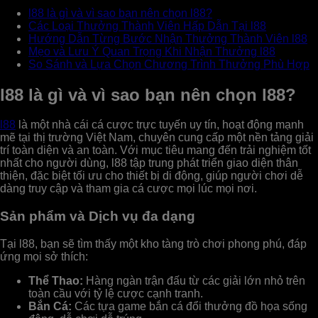
l88 là gì và vì sao bạn nên chọn l88?
Các Loại Thưởng Thành Viên Hấp Dẫn Tại l88
Hướng Dẫn Từng Bước Nhận Thưởng Thành Viên l88
Mẹo và Lưu Ý Quan Trọng Khi Nhận Thưởng l88
So Sánh và Lựa Chọn Chương Trình Thưởng Phù Hợp
l88 là gì và vì sao bạn nên chọn l88?
l88
là một nhà cái cá cược trực tuyến uy tín, hoạt động mạnh
mẽ tại thị trường Việt Nam, chuyên cung cấp một nền tảng giải
trí toàn diện và an toàn. Với mục tiêu mang đến trải nghiệm tốt
nhất cho người dùng, l88 tập trung phát triển giao diện thân
thiện, đặc biệt tối ưu cho thiết bị di động, giúp người chơi dễ
dàng truy cập và tham gia cá cược mọi lúc mọi nơi.
Sản phẩm và Dịch vụ đa dạng
Tại l88, bạn sẽ tìm thấy một kho tàng trò chơi phong phú, đáp
ứng mọi sở thích:
Thể Thao:
Hàng ngàn trận đấu từ các giải lớn nhỏ trên
toàn cầu với tỷ lệ cược cạnh tranh.
Bắn Cá:
Các tựa game bắn cá đổi thưởng đồ họa sống