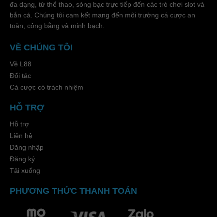
đa dạng, từ thể thao, sòng bạc trực tiếp đến các trò chơi slot và
bắn cá. Chúng tôi cam kết mang đến môi trường cá cược an
toàn, công bằng và minh bạch.
VỀ CHÚNG TÔI
Về L88
Đối tác
Cá cược có trách nhiệm
HỖ TRỢ
Hỗ trợ
Liên hệ
Đăng nhập
Đăng ký
Tải xuống
PHƯƠNG THỨC THANH TOÁN