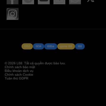
l202
l934
l88be
game l88
l88
©
2026
L88. Tất cả quyền được bảo lưu.
Chính sách bảo mật
Điều khoản dịch vụ
Chính sách Cookie
Tuân thủ GDPR