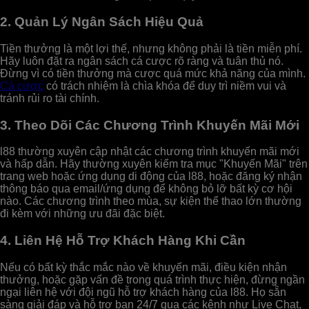
2. Quản Lý Ngân Sách Hiệu Quả
Tiền thưởng là một lợi thế, nhưng không phải là tiền miễn phí.
Hãy luôn đặt ra ngân sách cá cược rõ ràng và tuân thủ nó.
Đừng vì có tiền thưởng mà cược quá mức khả năng của mình.
Cá cược
có trách nhiệm là chìa khóa để duy trì niềm vui và
tránh rủi ro tài chính.
3. Theo Dõi Các Chương Trình Khuyến Mãi Mới
l88 thường xuyên cập nhật các chương trình khuyến mãi mới
và hấp dẫn. Hãy thường xuyên kiểm tra mục "Khuyến Mãi" trên
trang web hoặc ứng dụng di động của l88, hoặc đăng ký nhận
thông báo qua email/ứng dụng để không bỏ lỡ bất kỳ cơ hội
nào. Các chương trình theo mùa, sự kiện thể thao lớn thường
đi kèm với những ưu đãi đặc biệt.
4. Liên Hệ Hỗ Trợ Khách Hàng Khi Cần
Nếu có bất kỳ thắc mắc nào về khuyến mãi, điều kiện nhận
thưởng, hoặc gặp vấn đề trong quá trình thực hiện, đừng ngần
ngại liên hệ với đội ngũ hỗ trợ khách hàng của l88. Họ sẵn
sàng giải đáp và hỗ trợ bạn 24/7 qua các kênh như Live Chat,