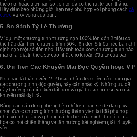
thưởng, hoặc giới hạn số tiền tối đa có thể rút từ tiền thắng.
Hãy đảm bảo những giới hạn này phù hợp với phong cách
cá
cược
và kỳ vọng của bạn.
5. So Sánh Tỷ Lệ Thưởng
Ví dụ, một chương trình thưởng nạp 100% lên đến 2 triệu có
thể hấp dẫn hơn chương trình 50% lên đến 5 triệu nếu bạn chỉ
định nạp một số tiền nhỏ. Hãy tính toán xem chương trình nào
mang lại giá trị thực sự cao nhất cho khoản đầu tư của bạn.
6. Ưu Tiên Các Khuyến Mãi Độc Quyền hoặc VIP
Nếu bạn là thành viên VIP hoặc nhận được lời mời tham gia
các chương trình độc quyền, hãy cân nhắc kỹ. Những ưu đãi
này thường có điều kiện tốt hơn và giá trị cao hơn so với các
khuyến mãi đại trà.
Bằng cách áp dụng những tiêu chí trên, bạn sẽ dễ dàng lựa
chọn được chương trình thưởng thành viên tại l88 phù hợp
nhất với nhu cầu và phong cách chơi của mình, từ đó tối đa
hóa cơ hội chiến thắng và tận hưởng trải nghiệm giải trí tuyệt
vời.