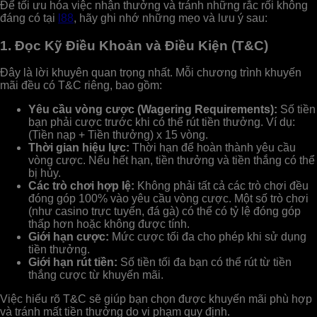
Để tối ưu hóa việc nhận thưởng và tránh những rắc rối không
đáng có tại
l88
, hãy ghi nhớ những mẹo và lưu ý sau:
1. Đọc Kỹ Điều Khoản và Điều Kiện (T&C)
Đây là lời khuyên quan trọng nhất. Mỗi chương trình khuyến
mãi đều có T&C riêng, bao gồm:
Yêu cầu vòng cược (Wagering Requirements):
Số tiền
bạn phải cược trước khi có thể rút tiền thưởng. Ví dụ:
(Tiền nạp + Tiền thưởng) x 15 vòng.
Thời gian hiệu lực:
Thời hạn để hoàn thành yêu cầu
vòng cược. Nếu hết hạn, tiền thưởng và tiền thắng có thể
bị hủy.
Các trò chơi hợp lệ:
Không phải tất cả các trò chơi đều
đóng góp 100% vào yêu cầu vòng cược. Một số trò chơi
(như casino trực tuyến, đá gà) có thể có tỷ lệ đóng góp
thấp hơn hoặc không được tính.
Giới hạn cược:
Mức cược tối đa cho phép khi sử dụng
tiền thưởng.
Giới hạn rút tiền:
Số tiền tối đa bạn có thể rút từ tiền
thắng cược từ khuyến mãi.
Việc hiểu rõ T&C sẽ giúp bạn chọn được khuyến mãi phù hợp
và tránh mất tiền thưởng do vi phạm quy định.