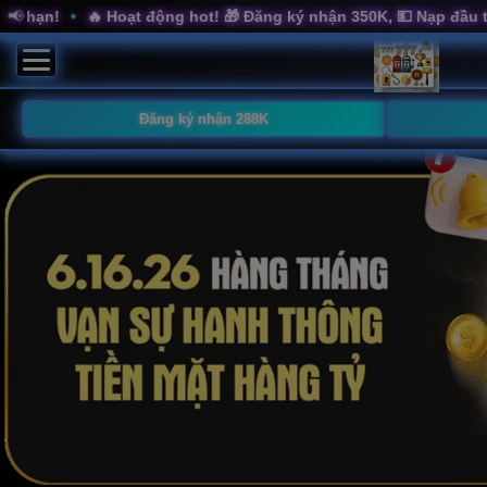
📢
📢
📢
📢
📢
 Hoạt động hot! 🎁 Đăng ký nhận 350K, 💵 Nạp đầu tặng 500K, ⭐ 
 Hoạt động hot! 🎁 Đăng ký nhận 350K, 💵 Nạp đầu tặng 500K, ⭐ 
 Hoạt động hot! 🎁 Đăng ký nhận 350K, 💵 Nạp đầu tặng 500K, ⭐ 
 Hoạt động hot! 🎁 Đăng ký nhận 350K, 💵 Nạp đầu tặng 500K, ⭐ 
 Hoạt động hot! 🎁 Đăng ký nhận 350K, 💵 Nạp đầu tặng 500K, ⭐ 
Đăng ký nhận 288K
Đăng ký nhận 288K