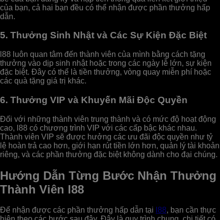
của bạn, cả hai bạn đều có thể nhận được phần thưởng hấp
dẫn.
5. Thưởng Sinh Nhật và Các Sự Kiện Đặc Biệt
l88 luôn quan tâm đến thành viên của mình bằng cách tặng
thưởng vào dịp sinh nhật hoặc trong các ngày lễ lớn, sự kiện
đặc biệt. Đây có thể là tiền thưởng, vòng quay miễn phí hoặc
các quà tặng giá trị khác.
6. Thưởng VIP và Khuyến Mãi Độc Quyền
Đối với những thành viên trung thành và có mức độ hoạt động
cao, l88 có chương trình VIP với các cấp bậc khác nhau.
Thành viên VIP sẽ được hưởng các ưu đãi độc quyền như tỷ
lệ hoàn trả cao hơn, giới hạn rút tiền lớn hơn, quản lý tài khoản
riêng, và các phần thưởng đặc biệt không dành cho đại chúng.
Hướng Dẫn Từng Bước Nhận Thưởng
Thành Viên l88
Để nhận được các phần thưởng hấp dẫn tại
l88
, bạn cần thực
hiện theo các bước sau đây. Đây là quy trình chung, chi tiết có