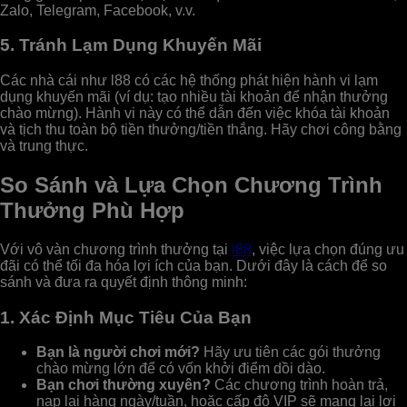
Zalo, Telegram, Facebook, v.v.
5. Tránh Lạm Dụng Khuyến Mãi
Các nhà cái như l88 có các hệ thống phát hiện hành vi lạm
dụng khuyến mãi (ví dụ: tạo nhiều tài khoản để nhận thưởng
chào mừng). Hành vi này có thể dẫn đến việc khóa tài khoản
và tịch thu toàn bộ tiền thưởng/tiền thắng. Hãy chơi công bằng
và trung thực.
So Sánh và Lựa Chọn Chương Trình
Thưởng Phù Hợp
Với vô vàn chương trình thưởng tại
l88
, việc lựa chọn đúng ưu
đãi có thể tối đa hóa lợi ích của bạn. Dưới đây là cách để so
sánh và đưa ra quyết định thông minh:
1. Xác Định Mục Tiêu Của Bạn
Bạn là người chơi mới?
Hãy ưu tiên các gói thưởng
chào mừng lớn để có vốn khởi điểm dồi dào.
Bạn chơi thường xuyên?
Các chương trình hoàn trả,
nạp lại hàng ngày/tuần, hoặc cấp độ VIP sẽ mang lại lợi