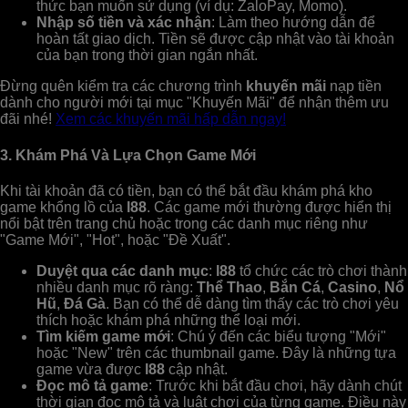
thức bạn muốn sử dụng (ví dụ: ZaloPay, Momo).
Nhập số tiền và xác nhận
: Làm theo hướng dẫn để
hoàn tất giao dịch. Tiền sẽ được cập nhật vào tài khoản
của bạn trong thời gian ngắn nhất.
Đừng quên kiểm tra các chương trình
khuyến mãi
nạp tiền
dành cho người mới tại mục "Khuyến Mãi" để nhận thêm ưu
đãi nhé!
Xem các khuyến mãi hấp dẫn ngay!
3. Khám Phá Và Lựa Chọn Game Mới
Khi tài khoản đã có tiền, bạn có thể bắt đầu khám phá kho
game khổng lồ của
l88
. Các game mới thường được hiển thị
nổi bật trên trang chủ hoặc trong các danh mục riêng như
"Game Mới", "Hot", hoặc "Đề Xuất".
Duyệt qua các danh mục
:
l88
tổ chức các trò chơi thành
nhiều danh mục rõ ràng:
Thể Thao
,
Bắn Cá
,
Casino
,
Nổ
Hũ
,
Đá Gà
. Bạn có thể dễ dàng tìm thấy các trò chơi yêu
thích hoặc khám phá những thể loại mới.
Tìm kiếm game mới
: Chú ý đến các biểu tượng "Mới"
hoặc "New" trên các thumbnail game. Đây là những tựa
game vừa được
l88
cập nhật.
Đọc mô tả game
: Trước khi bắt đầu chơi, hãy dành chút
thời gian đọc mô tả và luật chơi của từng game. Điều này