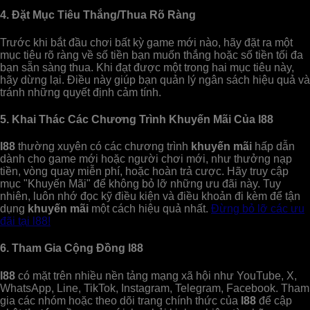
4. Đặt Mục Tiêu Thắng/Thua Rõ Ràng
Trước khi bắt đầu chơi bất kỳ game mới nào, hãy đặt ra một
mục tiêu rõ ràng về số tiền bạn muốn thắng hoặc số tiền tối đa
bạn sẵn sàng thua. Khi đạt được một trong hai mục tiêu này,
hãy dừng lại. Điều này giúp bạn quản lý ngân sách hiệu quả và
tránh những quyết định cảm tính.
5. Khai Thác Các Chương Trình Khuyến Mãi Của l88
l88
thường xuyên có các chương trình
khuyến mãi
hấp dẫn
dành cho game mới hoặc người chơi mới, như thưởng nạp
tiền, vòng quay miễn phí, hoặc hoàn trả cược. Hãy truy cập
mục "Khuyến Mãi" để không bỏ lỡ những ưu đãi này. Tuy
nhiên, luôn nhớ đọc kỹ điều kiện và điều khoản đi kèm để tận
dụng
khuyến mãi
một cách hiệu quả nhất.
Đừng bỏ lỡ các ưu
đãi tại l88!
6. Tham Gia Cộng Đồng l88
l88
có mặt trên nhiều nền tảng mạng xã hội như YouTube, X,
WhatsApp, Line, TikTok, Instagram, Telegram, Facebook. Tham
gia các nhóm hoặc theo dõi trang chính thức của
l88
để cập