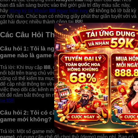
bạn đã sẵn sàng bước vào thế giới giải trí đầy màu sắc này,
hãy
đăng ký tài khoản
l88
ngay hôm nay
để không bỏ lỡ bất kỳ
cơ hội nào. Chúc bạn có những giây phút thư giãn tuyệt vời và
gặt hái được nhiều thành công tại
l88
!
Các Câu Hỏi Thường Gặp (FAQ)
Câu hỏi 1: Tôi là người mới, làm sao để biết
game nào là game mới trên l88?
Trả lời: Khi truy cập
l88
, các game mới thường được hiển thị
nổi bật trên trang chủ với nhãn "Mới" (New) hoặc "Hot". Bạn
cũng có thể kiểm tra mục "Tin Tức" hoặc "Khuyến Mãi" của
l88
để cập nhật thông tin về các tựa game vừa ra mắt. Ngoài ra,
việc theo dõi các kênh mạng xã hội của
l88
cũng là một cách
tốt để nắm bắt thông tin nhanh chóng.
Khám phá các game mới
tại l88!
Câu hỏi 2: Tôi có cần nạp tiền để chơi thử các
game mới không?
Trả lời: Một số game mới, đặc biệt là các game
nổ hũ (slot
game)
, có cung cấp chế độ chơi thử (demo) miễn phí. Bạn có