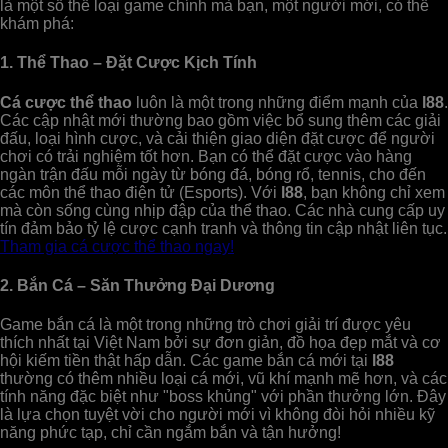
là một số thể loại game chính mà bạn, một người mới, có thể
khám phá:
1. Thể Thao – Đặt Cược Kịch Tính
Cá cược thể thao
luôn là một trong những điểm mạnh của
l88
.
Các cập nhật mới thường bao gồm việc bổ sung thêm các giải
đấu, loại hình cược, và cải thiện giao diện đặt cược để người
chơi có trải nghiệm tốt hơn. Bạn có thể đặt cược vào hàng
ngàn trận đấu mỗi ngày từ bóng đá, bóng rổ, tennis, cho đến
các môn thể thao điện tử (Esports). Với
l88
, bạn không chỉ xem
mà còn sống cùng nhịp đập của thể thao. Các nhà cung cấp uy
tín đảm bảo tỷ lệ cược cạnh tranh và thông tin cập nhật liên tục.
Tham gia cá cược thể thao ngay!
2. Bắn Cá – Săn Thưởng Đại Dương
Game bắn cá là một trong những trò chơi giải trí được yêu
thích nhất tại Việt Nam bởi sự đơn giản, đồ họa đẹp mắt và cơ
hội kiếm tiền thật hấp dẫn. Các game bắn cá mới tại
l88
thường có thêm nhiều loại cá mới, vũ khí mạnh mẽ hơn, và các
tính năng đặc biệt như "boss khủng" với phần thưởng lớn. Đây
là lựa chọn tuyệt vời cho người mới vì không đòi hỏi nhiều kỹ
năng phức tạp, chỉ cần ngắm bắn và tận hưởng!