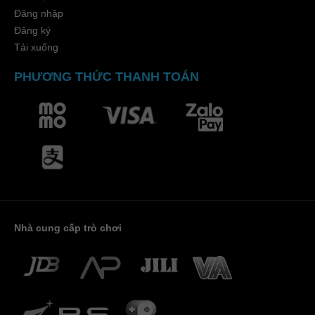
Đăng nhập
Đăng ký
Tải xuống
PHƯƠNG THỨC THANH TOÁN
Nhà cung cấp trò chơi