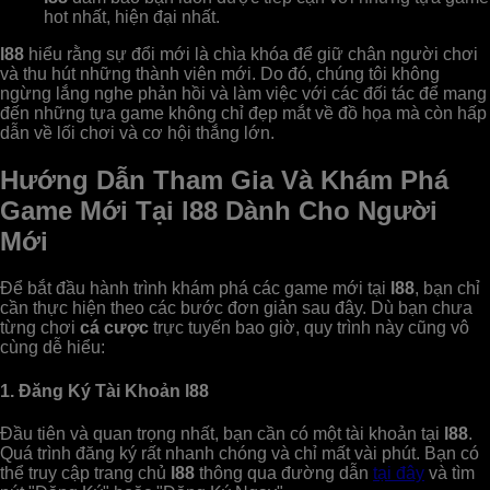
hot nhất, hiện đại nhất.
l88
hiểu rằng sự đổi mới là chìa khóa để giữ chân người chơi
và thu hút những thành viên mới. Do đó, chúng tôi không
ngừng lắng nghe phản hồi và làm việc với các đối tác để mang
đến những tựa game không chỉ đẹp mắt về đồ họa mà còn hấp
dẫn về lối chơi và cơ hội thắng lớn.
Hướng Dẫn Tham Gia Và Khám Phá
Game Mới Tại l88 Dành Cho Người
Mới
Để bắt đầu hành trình khám phá các game mới tại
l88
, bạn chỉ
cần thực hiện theo các bước đơn giản sau đây. Dù bạn chưa
từng chơi
cá cược
trực tuyến bao giờ, quy trình này cũng vô
cùng dễ hiểu:
1. Đăng Ký Tài Khoản l88
Đầu tiên và quan trọng nhất, bạn cần có một tài khoản tại
l88
.
Quá trình đăng ký rất nhanh chóng và chỉ mất vài phút. Bạn có
thể truy cập trang chủ
l88
thông qua đường dẫn
tại đây
và tìm