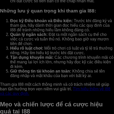
chỉ đặt cược số tiền bạn có thể chấp nhận mất.
Những lưu ý quan trọng khi tham gia l88:
Đọc kỹ Điều khoản và Điều kiện:
Trước khi đăng ký và
tham gia, hãy dành thời gian đọc hiểu các quy định của
l88 để tránh những hiểu lầm không đáng có.
Quản lý ngân sách:
Đặt ra một ngân sách cụ thể cho
việc cá cược và tuân thủ nó. Không bao giờ vay mượn
tiền để chơi.
Hiểu rõ luật chơi:
Mỗi trò chơi có luật và tỷ lệ trả thưởng
riêng. Hãy tìm hiểu kỹ trước khi đặt cược.
Tận dụng khuyến mãi:
Các chương trình khuyến mãi có
thể mang lại lợi ích lớn, nhưng hãy đọc kỹ các điều kiện
đi kèm.
Giữ thông tin tài khoản an toàn:
Không chia sẻ tên
đăng nhập và mật khẩu của bạn với bất kỳ ai.
Tham gia l88 một cách thông minh và có trách nhiệm sẽ giúp
bạn tận hưởng trọn vẹn niềm vui giải trí.
Tìm hiểu thêm về l88
và các quy định.
Mẹo và chiến lược để cá cược hiệu
quả tại l88