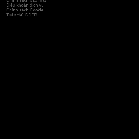
Điều khoản dịch vụ
Chính sách Cookie
Tuân thủ GDPR