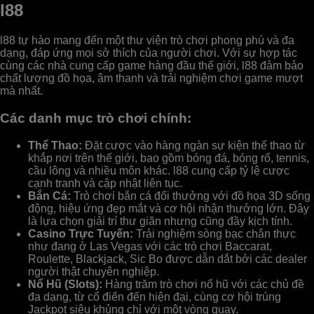
l88
l88 tự hào mang đến một thư viện trò chơi phong phú và đa
dạng, đáp ứng mọi sở thích của người chơi. Với sự hợp tác
cùng các nhà cung cấp game hàng đầu thế giới, l88 đảm bảo
chất lượng đồ họa, âm thanh và trải nghiệm chơi game mượt
mà nhất.
Các danh mục trò chơi chính:
Thể Thao:
Đặt cược vào hàng ngàn sự kiện thể thao từ
khắp nơi trên thế giới, bao gồm bóng đá, bóng rổ, tennis,
cầu lông và nhiều môn khác. l88 cung cấp tỷ lệ cược
cạnh tranh và cập nhật liên tục.
Bắn Cá:
Trò chơi bắn cá đổi thưởng với đồ họa 3D sống
động, hiệu ứng đẹp mắt và cơ hội nhận thưởng lớn. Đây
là lựa chọn giải trí thư giãn nhưng cũng đầy kịch tính.
Casino Trực Tuyến:
Trải nghiệm sòng bạc chân thực
như đang ở Las Vegas với các trò chơi Baccarat,
Roulette, Blackjack, Sic Bo được dẫn dắt bởi các dealer
người thật chuyên nghiệp.
Nổ Hũ (Slots):
Hàng trăm trò chơi nổ hũ với các chủ đề
đa dạng, từ cổ điển đến hiện đại, cùng cơ hội trúng
Jackpot siêu khủng chỉ với một vòng quay.