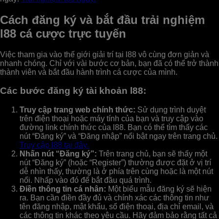
Cách đăng ký và bắt đầu trải nghiệm
l88 cá cược trực tuyến
Việc tham gia vào thế giới giải trí tại l88 vô cùng đơn giản và
nhanh chóng. Chỉ với vài bước cơ bản, bạn đã có thể trở thành
thành viên và bắt đầu hành trình cá cược của mình.
Các bước đăng ký tài khoản l88:
Truy cập trang web chính thức:
Sử dụng trình duyệt
trên điện thoại hoặc máy tính của bạn và truy cập vào
đường link chính thức của l88. Bạn có thể tìm thấy các
nút “Đăng ký” và “Đăng nhập” nổi bật ngay trên trang chủ.
Truy cập l88 tại đây.
Nhấn nút “Đăng ký”:
Trên trang chủ, bạn sẽ thấy một
nút “Đăng ký” (hoặc “Register”) thường được đặt ở vị trí
dễ nhìn thấy, thường là ở phía trên cùng hoặc là một nút
nổi. Nhấp vào đó để bắt đầu quá trình.
Điền thông tin cá nhân:
Một biểu mẫu đăng ký sẽ hiện
ra. Bạn cần điền đầy đủ và chính xác các thông tin như
tên đăng nhập, mật khẩu, số điện thoại, địa chỉ email, và
các thông tin khác theo yêu cầu. Hãy đảm bảo rằng tất cả