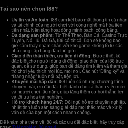
Tại sao nên chọn l88?
Uy tín và An toàn:
l88 cam kết bảo mật thông tin cá nhân
và tài chính của người chơi với công nghệ mã hóa tiên
tiến nhất. Nền tảng hoạt động minh bạch, công bằng.
Đa dạng sản phẩm:
Từ Thể Thao, Bắn Cá, Casino Trực
Tuyến, Nổ Hũ, Đá Gà, l88 có tất cả. Bạn sẽ không bao
giờ cảm thấy nhàm chán với kho game khổng lồ từ các
nhà cung cấp hàng đầu thế giới.
Giao diện thân thiện, ưu tiên di động:
Được thiết kế
đặc biệt cho người dùng di động, giao diện của l88 trực
quan, dễ sử dụng, giúp bạn dễ dàng tìm kiếm và tham gia
trò chơi yêu thích mọi lúc, mọi nơi. Các nút “Đăng ký” và
“Đăng nhập” luôn nổi bật, tiện lợi.
Khuyến mãi hấp dẫn:
l88 luôn có những chương trình
khuyến mãi, ưu đãi đặc biệt dành cho cả thành viên mới
và người chơi lâu năm, giúp tăng thêm cơ hội thắng lớn
và tối ưu hóa trải nghiệm.
Hỗ trợ khách hàng 24/7:
Đội ngũ hỗ trợ chuyên nghiệp,
nhiệt tình luôn sẵn sàng giải đáp mọi thắc mắc và xử lý
vấn đề của bạn một cách nhanh chóng.
Để khám phá thêm về l88 và các ưu đãi đặc biệt, hãy truy cập
ngay:
Trải nghiệm l88 ngay!