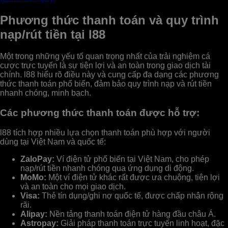
Phương thức thanh toán và quy trình
nạp/rút tiền tại l88
Một trong những yếu tố quan trọng nhất của trải nghiệm cá
cược trực tuyến là sự tiện lợi và an toàn trong giao dịch tài
chính. l88 hiểu rõ điều này và cung cấp đa dạng các phương
thức thanh toán phổ biến, đảm bảo quy trình nạp và rút tiền
nhanh chóng, minh bạch.
Các phương thức thanh toán được hỗ trợ:
l88 tích hợp nhiều lựa chọn thanh toán phù hợp với người
dùng tại Việt Nam và quốc tế:
ZaloPay:
Ví điện tử phổ biến tại Việt Nam, cho phép
nạp/rút tiền nhanh chóng qua ứng dụng di động.
MoMo:
Một ví điện tử khác rất được ưa chuộng, tiện lợi
và an toàn cho mọi giao dịch.
Visa:
Thẻ tín dụng/ghi nợ quốc tế, được chấp nhận rộng
rãi.
Alipay:
Nền tảng thanh toán điện tử hàng đầu châu Á.
Astropay:
Giải pháp thanh toán trực tuyến linh hoạt, đặc