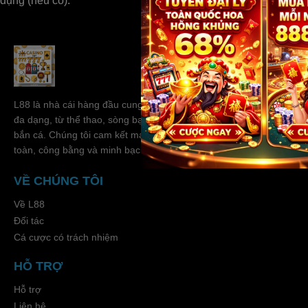
dụng (nếu có).
L88 là nhà cái hàng đầu cung cấp trải nghiệm giải trí trực tuyến
đa dạng, từ thể thao, sòng bạc trực tiếp đến các trò chơi slot và
bắn cá. Chúng tôi cam kết mang đến môi trường cá cược an
toàn, công bằng và minh bạch.
VỀ CHÚNG TÔI
Về L88
Đối tác
Cá cược có trách nhiệm
HỖ TRỢ
Hỗ trợ
Liên hệ