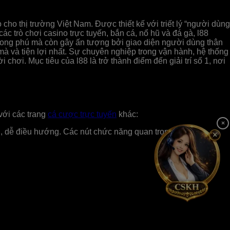
 cho thị trường Việt Nam. Được thiết kế với triết lý “người dùng
ác trò chơi casino trực tuyến, bắn cá, nổ hũ và đá gà, l88
 phong phú mà còn gây ấn tượng bởi giao diện người dùng thân
 mà và tiện lợi nhất. Sự chuyên nghiệp trong vận hành, hệ thống
hơi. Mục tiêu của l88 là trở thành điểm đến giải trí số 1, nơi
với các trang
cá cược trực tuyến
khác:
×
n, dễ điều hướng. Các nút chức năng quan trọng như