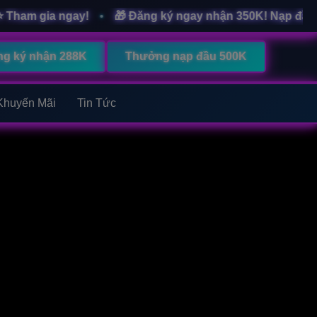
gia ngay!
gia ngay!
gia ngay!
•
•
•
🎁 Đăng ký ngay nhận 350K! Nạp đầu tặng th
🎁 Đăng ký ngay nhận 350K! Nạp đầu tặng th
🎁 Đăng ký ngay nhận 350K! Nạp đầu tặng th
ng ký nhận 288K
ng ký nhận 288K
Thưởng nạp đầu 500K
Thưởng nạp đầu 500K
Khuyến Mãi
Khuyến Mãi
Tin Tức
Tin Tức