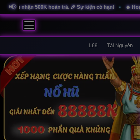
📢
📢
📢
ền nhận 500K hoàn trả, 🎉 Sự kiện có hạn!
ền nhận 500K hoàn trả, 🎉 Sự kiện có hạn!
ền nhận 500K hoàn trả, 🎉 Sự kiện có hạn!
•
•
•
🔥 Hoạt động 
🔥 Hoạt động 
🔥 Hoạt động 
L88
L88
Tài Nguyên
Tài Nguyên