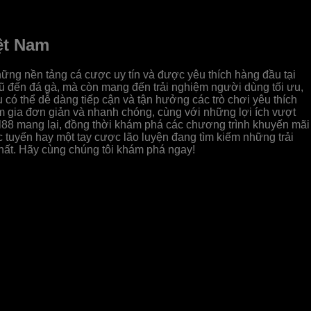
ệt Nam
hững nền tảng cá cược uy tín và được yêu thích hàng đầu tại
hũ đến đá gà, mà còn mang đến trải nghiệm người dùng tối ưu,
ều có thể dễ dàng tiếp cận và tận hưởng các trò chơi yêu thích
ham gia đơn giản và nhanh chóng, cùng với những lợi ích vượt
mà l88 mang lại, đồng thời khám phá các chương trình khuyến mãi
 tuyến hay một tay cược lão luyện đang tìm kiếm những trải
hất. Hãy cùng chúng tôi khám phá ngay!