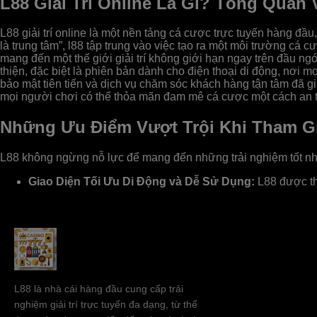
L88 Giải Trí Online Là Gì? Tổng Qua
L88 giải trí online là một nền tảng cá cược trực tuyến hàng đầu
là trung tâm”, l88 tập trung vào việc tạo ra một môi trường cá 
mang đến một thế giới giải trí không giới hạn ngay trên đầu 
thiện, đặc biệt là phiên bản dành cho điện thoại di động, nơi 
bảo mật tiên tiến và dịch vụ chăm sóc khách hàng tận tâm đã gi
mọi người chơi có thể thỏa mãn đam mê cá cược một cách an t
Những Ưu Điểm Vượt Trội Khi Tham G
L88 không ngừng nỗ lực để mang đến những trải nghiệm tốt nhất
Giao Diện Tối Ưu Di Động và Dễ Sử Dụng:
L88 được th
L88 là nhà cái hàng đầu cung cấp trải
nghiệm giải trí trực tuyến đa dạng, từ thể