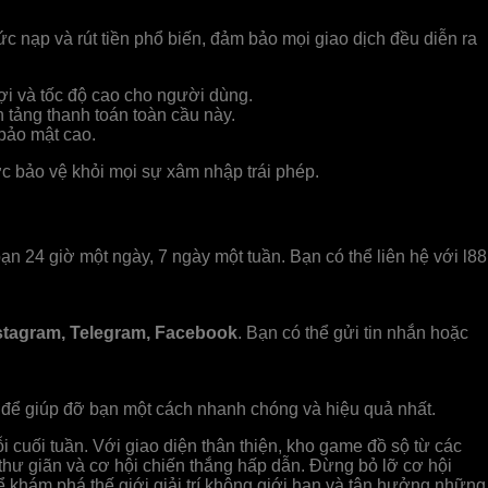
ức nạp và rút tiền phổ biến, đảm bảo mọi giao dịch đều diễn ra
lợi và tốc độ cao cho người dùng.
 tảng thanh toán toàn cầu này.
 bảo mật cao.
c bảo vệ khỏi mọi sự xâm nhập trái phép.
n 24 giờ một ngày, 7 ngày một tuần. Bạn có thể liên hệ với l88
nstagram, Telegram, Facebook
. Bạn có thể gửi tin nhắn hoặc
mặt để giúp đỡ bạn một cách nhanh chóng và hiệu quả nhất.
i cuối tuần. Với giao diện thân thiện, kho game đồ sộ từ các
 thư giãn và cơ hội chiến thắng hấp dẫn. Đừng bỏ lỡ cơ hội
 khám phá thế giới giải trí không giới hạn và tận hưởng những