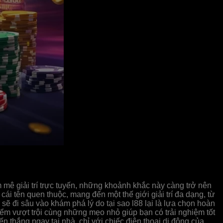
 mê giải trí trực tuyến, những khoảnh khắc này càng trở nên
ái tên quen thuộc, mang đến một thế giới giải trí đa dạng, từ
sẽ đi sâu vào khám phá lý do tại sao l88 lại là lựa chọn hoàn
ểm vượt trội cùng những mẹo nhỏ giúp bạn có trải nghiệm tốt
ến thắng ngay tại nhà, chỉ với chiếc điện thoại di động của