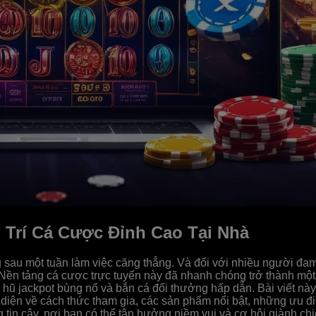
i Trí Cá Cược Đỉnh Cao Tại Nhà
g sau một tuần làm việc căng thẳng. Và đối với nhiều người đam
 Nền tảng cá cược trực tuyến này đã nhanh chóng trở thành một c
 hũ jackpot bùng nổ và bắn cá đổi thưởng hấp dẫn. Bài viết này 
diện về cách thức tham gia, các sản phẩm nổi bật, những ưu đi
g tin cậy, nơi bạn có thể tận hưởng niềm vui và cơ hội giành chi