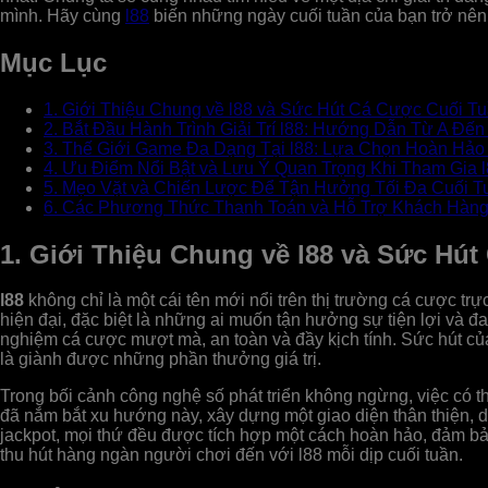
mình. Hãy cùng
l88
biến những ngày cuối tuần của bạn trở nê
Mục Lục
1. Giới Thiệu Chung về l88 và Sức Hút Cá Cược Cuối T
2. Bắt Đầu Hành Trình Giải Trí l88: Hướng Dẫn Từ A Đến
3. Thế Giới Game Đa Dạng Tại l88: Lựa Chọn Hoàn Hảo
4. Ưu Điểm Nổi Bật và Lưu Ý Quan Trọng Khi Tham Gia 
5. Mẹo Vặt và Chiến Lược Để Tận Hưởng Tối Đa Cuối Tu
6. Các Phương Thức Thanh Toán và Hỗ Trợ Khách Hàng 
1. Giới Thiệu Chung về l88 và Sức Hú
l88
không chỉ là một cái tên mới nổi trên thị trường cá cược trự
hiện đại, đặc biệt là những ai muốn tận hưởng sự tiện lợi và đ
nghiệm cá cược mượt mà, an toàn và đầy kịch tính. Sức hút của 
là giành được những phần thưởng giá trị.
Trong bối cảnh công nghệ số phát triển không ngừng, việc có thể
đã nắm bắt xu hướng này, xây dựng một giao diện thân thiện, d
jackpot, mọi thứ đều được tích hợp một cách hoàn hảo, đảm bảo
thu hút hàng ngàn người chơi đến với l88 mỗi dịp cuối tuần.