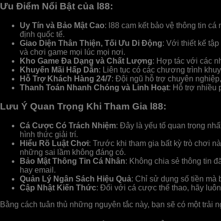
Ưu Điểm Nổi Bật của l88:
Uy Tín và Bảo Mật Cao
: l88 cam kết bảo vệ thông tin c
định quốc tế.
Giao Diện Thân Thiện, Tối Ưu Di Động
: Với thiết kế t
và chơi game mọi lúc mọi nơi.
Kho Game Đa Dạng và Chất Lượng
: Hợp tác với các 
Khuyến Mãi Hấp Dẫn
: Liên tục có các chương trình khu
Hỗ Trợ Khách Hàng 24/7
: Đội ngũ hỗ trợ chuyên nghiệp,
Thanh Toán Nhanh Chóng và Linh Hoạt
: Hỗ trợ nhiều 
Lưu Ý Quan Trọng Khi Tham Gia l88:
Cá Cược Có Trách Nhiệm
: Đây là yếu tố quan trọng nh
hình thức giải trí.
Hiểu Rõ Luật Chơi
: Trước khi tham gia bất kỳ trò chơi n
những sai lầm không đáng có.
Bảo Mật Thông Tin Cá Nhân
: Không chia sẻ thông tin 
hay email.
Quản Lý Ngân Sách Hiệu Quả
: Chỉ sử dụng số tiền mà
Cập Nhật Kiến Thức
: Đối với cá cược thể thao, hãy luô
Bằng cách tuân thủ những nguyên tắc này, bạn sẽ có một trải ngh