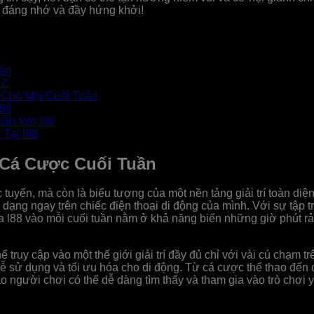
n đáng nhớ và đầy hứng khởi!
uần
 Z
 Cho Mọi Cuối Tuần
l88
ần Với l88
Tại l88
t Cá Cược Cuối Tuần
c tuyến, mà còn là biểu tượng của một nền tảng giải trí toàn di
a dạng ngay trên chiếc điện thoại di động của mình. Với sự tập
l88 vào mỗi cuối tuần nằm ở khả năng biến những giờ phút rảnh 
 truy cập vào một thế giới giải trí đầy đủ chỉ với vài cú chạm t
ễ sử dụng và tối ưu hóa cho di động. Từ cá cược thể thao đến c
 người chơi có thể dễ dàng tìm thấy và tham gia vào trò chơi y