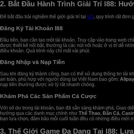
2. Bắt Đầu Hành Trình Giải Trí l88: H
Để bắt đầu trải nghiệm thế giới giải trí tại
l88
, quy trình rất đơ
Đăng Ký Tài Khoản l88
Đầu tiên, bạn cần tạo một tài khoản. Truy cập vào trang web c
được thiết kế nổi bật, thường là các nút nổi hoặc ở vị trí dễ nh
điều khoản. Quá trình này chỉ mất vài phút.
Đăng Nhập và Nạp Tiền
Sau khi đăng ký thành công, bạn có thể sử dụng thông tin tài 
an toàn, phù hợp với người dùng tại Việt Nam bao gồm:
Alipay
nạp tiền thường được xử lý rất nhanh chóng.
Khám Phá Các Sản Phẩm Cá Cược
Với số dư trong tài khoản, bạn đã sẵn sàng khám phá. Giao di
hướng qua các danh mục chính như
Thể Thao, Bắn Cá, Casi
bạn lựa chọn, đảm bảo mỗi cuối tuần đều có những điều mới 
3. Thế Giới Game Đa Dạng Tại l88: L