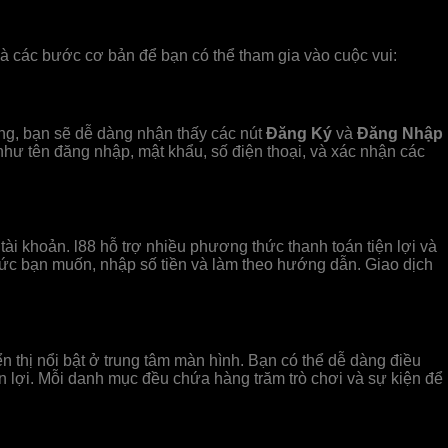
là các bước cơ bản để bạn có thể tham gia vào cuộc vui:
ộng, bạn sẽ dễ dàng nhận thấy các nút
Đăng Ký
và
Đăng Nhập
t như tên đăng nhập, mật khẩu, số điện thoại, và xác nhận các
 tài khoản. l88 hỗ trợ nhiều phương thức thanh toán tiện lợi và
ức bạn muốn, nhập số tiền và làm theo hướng dẫn. Giao dịch
n thị nổi bật ở trung tâm màn hình. Bạn có thể dễ dàng điều
 lợi. Mỗi danh mục đều chứa hàng trăm trò chơi và sự kiện để