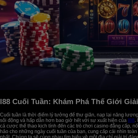
l88 Cuối Tuần: Khám Phá Thế Giới Giả
Cuối tuần là thời điểm lý tưởng để thư giãn, nạp lại năng lượn
sôi động và hấp dẫn hơn bao giờ hết với sự xuất hiện của
l88
.
cá cược thể thao kịch tính đến các trò chơi casino đẳng cấp, nổ
hảo cho những ngày cuối tuần của bạn, cung cấp cái nhìn toàn 
nhất. Chúng ta sẽ cùng nhau tìm hiểu về một địa chỉ giải trí đán