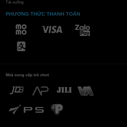
Tải xuống
PHƯƠNG THỨC THANH TOÁN
Nhà cung cấp trò chơi