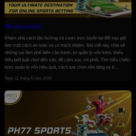
l88 sau giờ làm
Khám phá cách tận hưởng cá cược trực tuyến tại l88 sau giờ
làm một cách an toàn và có trách nhiệm. Bài viết này chia sẻ
những sai lầm phổ biến cần tránh, từ quản lý vốn kém, thiếu
hiểu biết luật chơi đến việc để cảm xúc chi phối. Tìm hiểu chiến
lược quản lý vốn hiệu quả, cách lựa chọn nền tảng uy tí...
Ngày 11 tháng 6 năm 2026