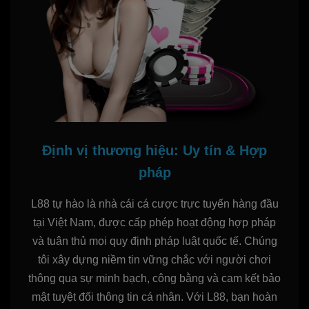
Định vị thương hiệu: Uy tín & Hợp
pháp
L88 tự hào là nhà cái cá cược trực tuyến hàng đầu
tại Việt Nam, được cấp phép hoạt động hợp pháp
và tuân thủ mọi quy định pháp luật quốc tế. Chúng
tôi xây dựng niềm tin vững chắc với người chơi
thông qua sự minh bạch, công bằng và cam kết bảo
mật tuyệt đối thông tin cá nhân. Với L88, bạn hoàn