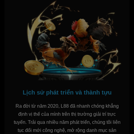
Lịch sử phát triển và thành tựu
Ra đời từ năm 2020, L88 đã nhanh chóng khẳng
định vị thế của mình trên thị trường giải trí trực
tuyến. Trải qua nhiều năm phát triển, chúng tôi liên
tục đổi mới công nghệ, mở rộng danh mục sản