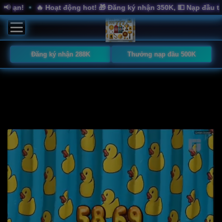
📢
📢
📢
📢
📢
t động hot! 🎁 Đăng ký nhận 350K, 💵 Nạp đầu tặng 500K, ⭐ Tham
t động hot! 🎁 Đăng ký nhận 350K, 💵 Nạp đầu tặng 500K, ⭐ Tham
t động hot! 🎁 Đăng ký nhận 350K, 💵 Nạp đầu tặng 500K, ⭐ Tham
t động hot! 🎁 Đăng ký nhận 350K, 💵 Nạp đầu tặng 500K, ⭐ Tham
t động hot! 🎁 Đăng ký nhận 350K, 💵 Nạp đầu tặng 500K, ⭐ Tham
Đăng ký nhận 288K
Thưởng nạp đầu 500K