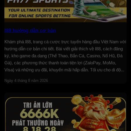
l88 hướng dẫn cơ bản
Khám phá l88, trang cá cược trực tuyến hàng đầu Việt Nam với
hướng dẫn cơ bản chi tiết. Bài viết giải thích về l88, cách đăng
ký, kho game đa dạng (Thể Thao, Bắn Cá, Casino, Nổ Hũ, Đá
Gà), các phương thức thanh toán tiện lợi (ZaloPay, MoMo,
Visa) và những ưu đãi, khuyến mãi hấp dẫn. Tối ưu cho di độ...
Ngày 4 tháng 8 năm 2026